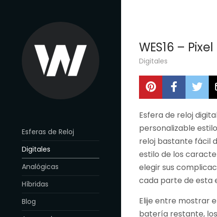
WES16 – Pixel
Digitales
Esfera de reloj digita
personalizable estilo
Esferas de Reloj
reloj bastante fácil 
Digitales
estilo de los caracte
Analógicas
elegir sus complicac
cada parte de esta es
Híbridas
Elije entre mostrar 
Blog
batería restante, lo