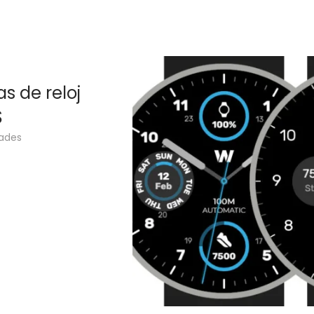
s de reloj
S
ades